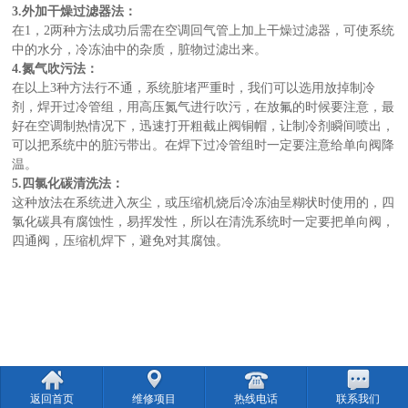
3.外加干燥过滤器法：
在1，2两种方法成功后需在空调回气管上加上干燥过滤器，可使系统
中的水分，冷冻油中的杂质，脏物过滤出来。
4.氮气吹污法：
在以上3种方法行不通，系统脏堵严重时，我们可以选用放掉制冷
剂，焊开过冷管组，用高压氮气进行吹污，在放氟的时候要注意，最
好在空调制热情况下，迅速打开粗截止阀铜帽，让制冷剂瞬间喷出，
可以把系统中的脏污带出。在焊下过冷管组时一定要注意给单向阀降
温。
5.四氯化碳清洗法：
这种放法在系统进入灰尘，或压缩机烧后冷冻油呈糊状时使用的，四
氯化碳具有腐蚀性，易挥发性，所以在清洗系统时一定要把单向阀，
四通阀，压缩机焊下，避免对其腐蚀。
返回首页
维修项目
热线电话
联系我们