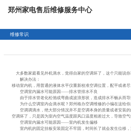
郑州家电售后维修服务中心
维修常识
大多数家庭看见外机滴水，觉得自家的空调坏了，这个只能说你
解决办法：
移动室内机，用普通的液体水平仪重新校准空调位置，配平或者尽
空调室内漏水可能原因——排水管排水不良
由于排水管老化松弛或弯曲成波浪形状，造成排水不畅从而导致
为什么空调室内会滴水呢？
郑州格办空调维修
的小编在这给你
空调调滴水，绝大部分情况并不是空调本身的质量或者安装的问
空调坏了，只是因为室内空气温度跟风口温度相差过大，导致空气
空调室内漏水可能原因——室内机发生偏移
室内机的固定挂板安装固定不牢固，时间长了就会发生位移，造